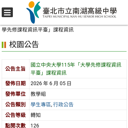
跳
至
選
主
首頁
>
校園公告
>
學生專區
>
國立中央大學115年「大
單
要
學先修課程資訊平臺」課程資訊
內
校園公告
容
區
國立中央大學115年「大學先修課程資訊
公告主旨
平臺」課程資訊
發佈日期
2026 年 6 月 05 日
發佈單位
教學組
公告類別
學生專區
,
行政公告
公告等級
轉知
點閱次數
126