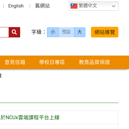
English
舊網站
繁體中文
字級：
送出
網站導覽
小
預設
大
搜
尋：
意見信箱
學校日專區
教育品質保證
線
於NCUx雲端課程平台上線