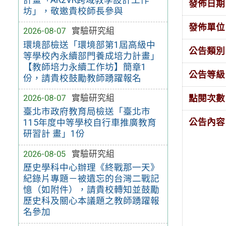
發佈日期
坊」，敬邀貴校師長參與
發佈單位
2026-08-07
實驗研究組
環境部檢送「環境部第1屆高級中
公告類別
等學校內永續部門養成培力計畫」
【教師培力永續工作坊】簡章1
公告等級
份，請貴校鼓勵教師踴躍報名
2026-08-07
實驗研究組
點閱次數
臺北市政府教育局檢送「臺北市
公告內容
115年度中等學校自行車推廣教育
研習計 畫」1份
2026-08-05
實驗研究組
歷史學科中心辦理《終戰那一天》
紀錄片專題－被遺忘的台灣二戰記
憶（如附件），請貴校轉知並鼓勵
歷史科及關心本議題之教師踴躍報
名參加