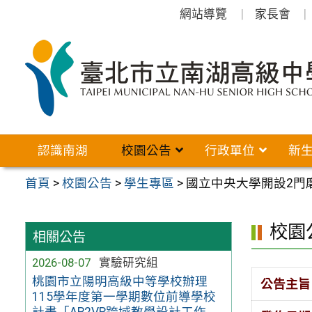
跳
網站導覽
家長會
至
主
要
內
容
區
認識南湖
校園公告
行政單位
新
首頁
>
校園公告
>
學生專區
>
國立中央大學開設2門磨
校園
相關公告
2026-08-07
實驗研究組
桃園市立陽明高級中等學校辦理
公告主旨
115學年度第一學期數位前導學校
計畫「AR2VR跨域教學設計工作