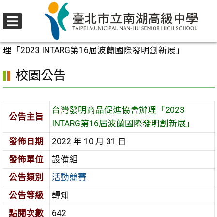
跳
至
選
主
首頁
>
校園公告
>
活動競賽
>
台灣發明商品促進協會辦
單
要
理「2023 INTARG第16屆波蘭國際發明創新展」
內
校園公告
容
區
台灣發明商品促進協會辦理「2023
公告主旨
INTARG第16屆波蘭國際發明創新展」
發佈日期
2022 年 10 月 31 日
發佈單位
設備組
公告類別
活動競賽
公告等級
轉知
點閱次數
642