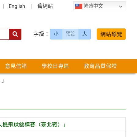
English
舊網站
繁體中文
字級：
送出
網站導覽
小
預設
大
搜
尋：
意見信箱
學校日專區
教育品質保證
）」
無人機飛球錦標賽（臺北戰）」