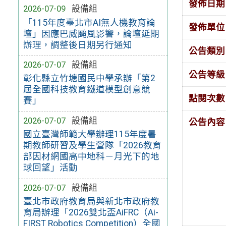
發佈日期
2026-07-09
設備組
「115年度臺北市AI無人機教育論
發佈單位
壇」因應巴威颱風影響，論壇延期
辦理，調整後日期另行通知
公告類別
2026-07-07
設備組
公告等級
彰化縣立竹塘國民中學承辦「第2
屆全國科技教育鐵道模型創意競
點閱次數
賽」
2026-07-07
設備組
公告內容
國立臺灣師範大學辦理115年度暑
期教師研習及學生營隊「2026教育
部因材網國高中地科－月光下的地
球回望」活動
2026-07-07
設備組
臺北市政府教育局與新北市政府教
育局辦理「2026雙北盃AiFRC（Ai-
FIRST Robotics Competition）全國