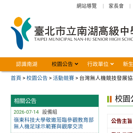
跳
網站導覽
家長會
至
主
要
內
容
區
認識南湖
校園公告
行政單位
新
首頁
>
校園公告
>
活動競賽
>
台灣無人機競技發展協
校園
相關公告
2026-07-14
設備組
嶺東科技大學敬邀蒞臨參觀教育部
公告主旨
無人機足球示範賽與觀摩交流