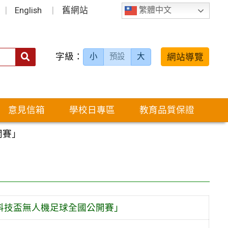
English
舊網站
繁體中文
字級：
送出
網站導覽
小
預設
大
搜
尋：
意見信箱
學校日專區
教育品質保證
開賽」
育科技盃無人機足球全國公開賽」