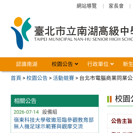
跳
網站導覽
家長會
至
主
要
內
容
區
認識南湖
校園公告
行政單位
新
首頁
>
校園公告
>
活動競賽
>
台北市電腦商業同業公
校園
相關公告
2026-07-14
設備組
嶺東科技大學敬邀蒞臨參觀教育部
公告主旨
無人機足球示範賽與觀摩交流