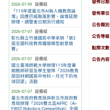
發佈日期
2026-07-09
設備組
「115年度臺北市AI無人機教育論
發佈單位
壇」因應巴威颱風影響，論壇延期
辦理，調整後日期另行通知
公告類別
2026-07-07
設備組
公告等級
彰化縣立竹塘國民中學承辦「第2
屆全國科技教育鐵道模型創意競
點閱次數
賽」
2026-07-07
設備組
公告內容
國立臺灣師範大學辦理115年度暑
期教師研習及學生營隊「2026教育
部因材網國高中地科－月光下的地
球回望」活動
2026-07-07
設備組
臺北市政府教育局與新北市政府教
育局辦理「2026雙北盃AiFRC（Ai-
FIRST Robotics Competition）全國