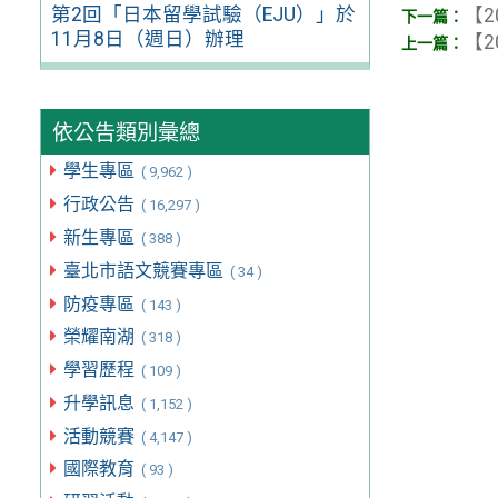
第2回「日本留學試驗（EJU）」於
【2
11月8日（週日）辦理
【2
依公告類別彙總
學生專區
( 9,962 )
行政公告
( 16,297 )
新生專區
( 388 )
臺北市語文競賽專區
( 34 )
防疫專區
( 143 )
榮耀南湖
( 318 )
學習歷程
( 109 )
升學訊息
( 1,152 )
活動競賽
( 4,147 )
國際教育
( 93 )