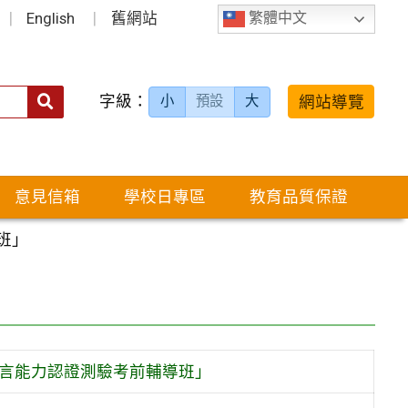
English
舊網站
繁體中文
字級：
送出
網站導覽
小
預設
大
搜
尋：
意見信箱
學校日專區
教育品質保證
班」
語言能力認證測驗考前輔導班」