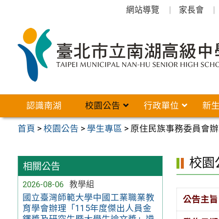
跳
網站導覽
家長會
至
主
要
內
容
區
認識南湖
校園公告
行政單位
新
首頁
>
校園公告
>
學生專區
>
原住民族事務委員會辦
校園
相關公告
2026-08-06
教學組
國立臺灣師範大學中國工業職業教
公告主旨
育學會辦理「115年度傑出人員金
鐸獎及研究生暨大學生論文獎」遴