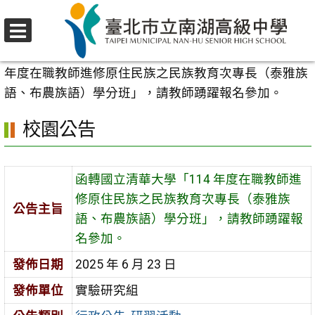
跳
至
選
主
首頁
>
校園公告
>
行政公告
>
函轉國立清華大學「114
單
要
年度在職教師進修原住民族之民族教育次專長（泰雅族
內
語、布農族語）學分班」，請教師踴躍報名參加。
容
校園公告
區
函轉國立清華大學「114 年度在職教師進
修原住民族之民族教育次專長（泰雅族
公告主旨
語、布農族語）學分班」，請教師踴躍報
名參加。
發佈日期
2025 年 6 月 23 日
發佈單位
實驗研究組