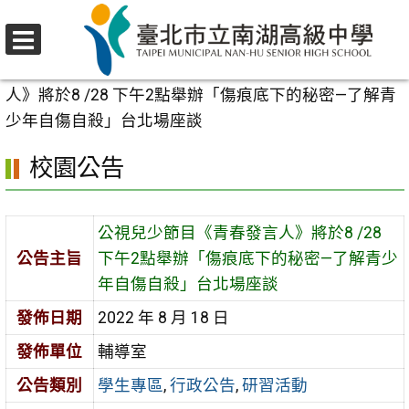
跳
至
選
主
首頁
>
校園公告
>
學生專區
>
公視兒少節目《青春發言
單
要
人》將於8 /28 下午2點舉辦「傷痕底下的秘密—了解青
內
少年自傷自殺」台北場座談
容
校園公告
區
公視兒少節目《青春發言人》將於8 /28
公告主旨
下午2點舉辦「傷痕底下的秘密—了解青少
年自傷自殺」台北場座談
發佈日期
2022 年 8 月 18 日
發佈單位
輔導室
公告類別
學生專區
,
行政公告
,
研習活動