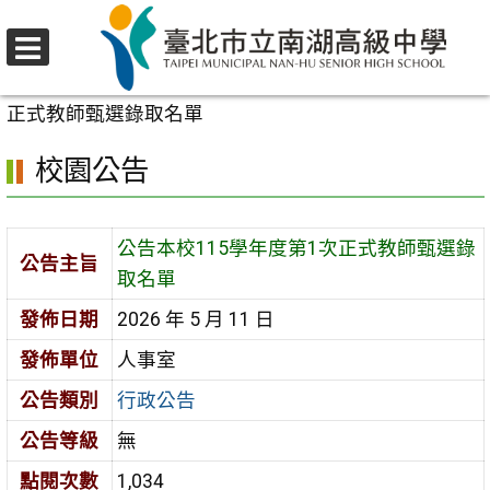
跳
至
選
主
首頁
>
校園公告
>
行政公告
>
公告本校115學年度第1次
單
要
正式教師甄選錄取名單
內
校園公告
容
區
公告本校115學年度第1次正式教師甄選錄
公告主旨
取名單
發佈日期
2026 年 5 月 11 日
發佈單位
人事室
公告類別
行政公告
公告等級
無
點閱次數
1,034