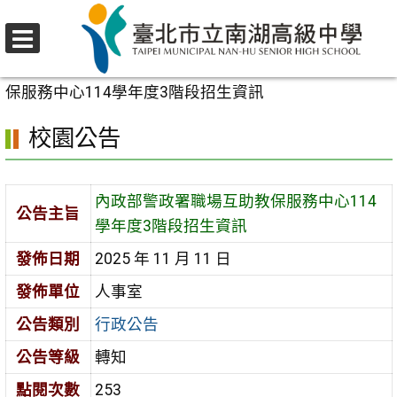
跳
至
選
主
首頁
>
校園公告
>
行政公告
>
內政部警政署職場互助教
單
要
保服務中心114學年度3階段招生資訊
內
校園公告
容
區
內政部警政署職場互助教保服務中心114
公告主旨
學年度3階段招生資訊
發佈日期
2025 年 11 月 11 日
發佈單位
人事室
公告類別
行政公告
公告等級
轉知
點閱次數
253