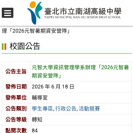
跳
至
選
主
首頁
>
校園公告
>
學生專區
>
元智大學資訊管理學系辦
單
要
理「2026元智暑期資安營隊」
內
校園公告
容
區
元智大學資訊管理學系辦理「2026元智暑
公告主旨
期資安營隊」
發佈日期
2026 年 6 月 18 日
發佈單位
輔導室
公告類別
學生專區
,
行政公告
,
活動競賽
公告等級
轉知
點閱次數
84