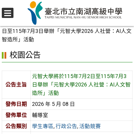
跳
至
選
主
首頁
>
校園公告
>
學生專區
>
元智大學將於115年7月2
單
要
日至115年7月3日舉辦「元智大學2026 人社營：AI人文
內
智造所」活動
容
校園公告
區
元智大學將於115年7月2日至115年7月3
公告主旨
日舉辦「元智大學2026 人社營：AI人文智
造所」活動
發佈日期
2026 年 5 月 08 日
發佈單位
輔導室
公告類別
學生專區
,
行政公告
,
活動競賽