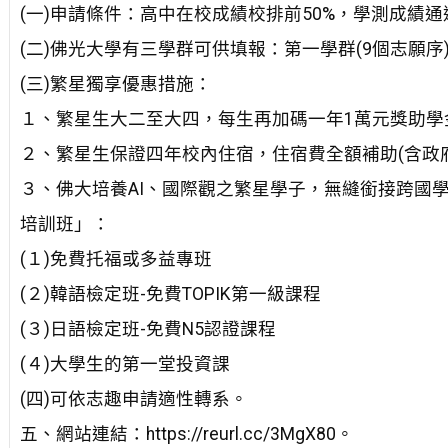
(一)申請條件：高中在校成績校排前50%，學測成績
(二)佛光大學有三學群可供填報：第一學群(9個志願序)
(三)繁星獨享優惠措施：
１、繁星生大二至大四，每生再加碼一年1萬元獎助學
２、繁星生保證四年校內住宿，住宿費全額補助(含政府
３、佛大培養AI、國際觀之繁星學子，無縫銜接跨國
培訓班」：
(１)免費托福或多益專班
(２)韓語檢定班-免費TOPIK第一級課程
(３)日語檢定班-免費N5認證課程
(４)大學生的第一堂投資課
(四)可依志趣申請適性轉系。
五、網站連結：https://reurl.cc/3MgX80。