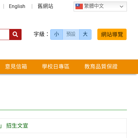
English
舊網站
繁體中文
字級：
送出
網站導覽
小
預設
大
搜
尋：
意見信箱
學校日專區
教育品質保證
」 招生文宣