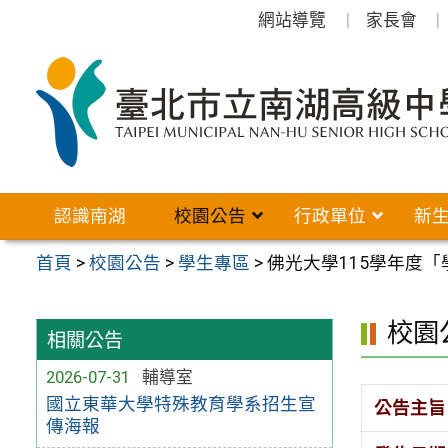
跳
網站導覽
家長會
至
主
要
內
容
區
認識南湖
校園公告
行政單位
新
首頁
>
校園公告
>
學生專區
>
佛光大學115學年度
校園
相關公告
2026-07-31
輔導室
國立東華大學特殊教育學系招生宣
公告主旨
傳海報