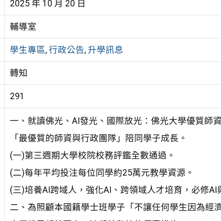
2025 年 10 月 20 日
輔導室
學生專區
,
行政公告
,
升學訊息
轉知
291
一、就讀佛光、AI發光、國際放光：佛光大學優質師
「最優質的師資與行政團隊」陪同學子成長。
(一)第三週期大學校院校務評鑑全數通過。
(二)每年平均投注每位同學約25萬元教學資源。
(三)培養AI跨域人，強化AI、跨領域人才培育，必修AI
二、為照顧本國籍學士班學子「不讓任何學生因為經