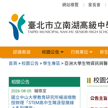
跳
網站導覽
家長會
至
主
要
內
容
區
認識南湖
校園公告
行政單位
新
首頁
>
校園公告
>
學生專區
>
亞洲大學生物資訊與醫
校園
相關公告
2026-08-05
輔導室
國立中山大學教育研究所楊淑晴教
公告主旨
授辦理「STEM高中生職涯發展線
上系列講座」