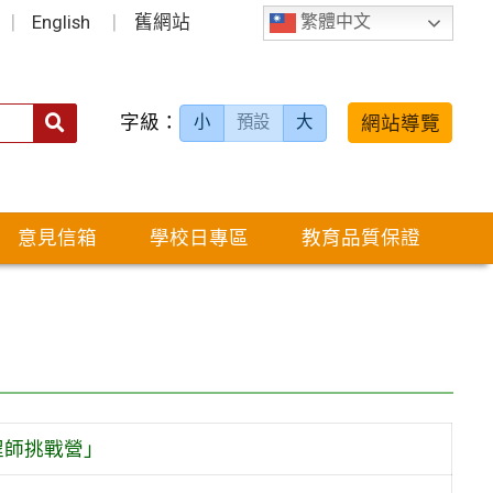
English
舊網站
繁體中文
字級：
送出
網站導覽
小
預設
大
搜
尋：
意見信箱
學校日專區
教育品質保證
程師挑戰營」