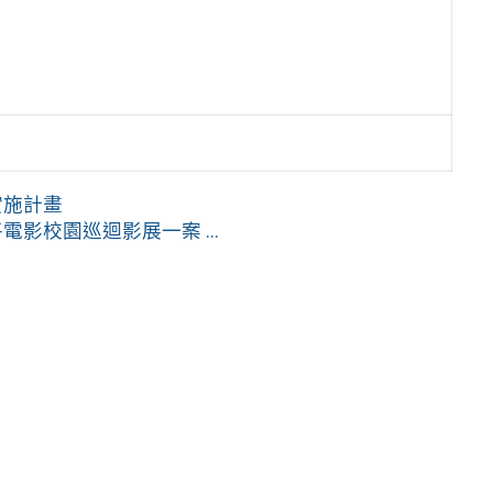
實施計畫
影校園巡迴影展一案 ...