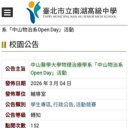
跳
至
選
主
首頁
>
校園公告
>
學生專區
>
中山醫學大學物理治療學
單
要
系「中山物治系Open Day」活動
內
校園公告
容
區
中山醫學大學物理治療學系「中山物治系
公告主旨
Open Day」活動
發佈日期
2026 年 3 月 04 日
發佈單位
輔導室
公告類別
學生專區
,
行政公告
,
活動競賽
公告等級
轉知
點閱次數
152