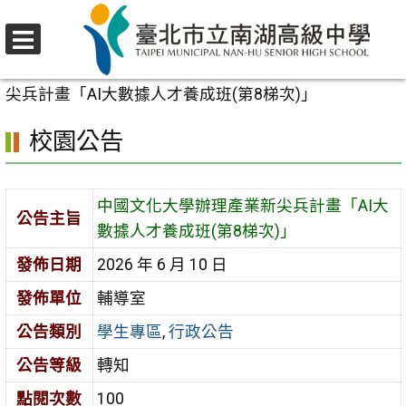
跳
至
選
主
首頁
>
校園公告
>
學生專區
>
中國文化大學辦理產業新
單
要
尖兵計畫「AI大數據人才養成班(第8梯次)」
內
校園公告
容
區
中國文化大學辦理產業新尖兵計畫「AI大
公告主旨
數據人才養成班(第8梯次)」
發佈日期
2026 年 6 月 10 日
發佈單位
輔導室
公告類別
學生專區
,
行政公告
公告等級
轉知
點閱次數
100