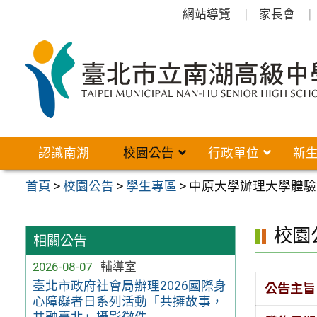
跳
網站導覽
家長會
至
主
要
內
容
區
認識南湖
校園公告
行政單位
新
首頁
>
校園公告
>
學生專區
>
中原大學辦理大學體驗
校園
相關公告
2026-08-07
輔導室
臺北市政府社會局辦理2026國際身
公告主旨
心障礙者日系列活動「共擁故事，
共融臺北」攝影徵件