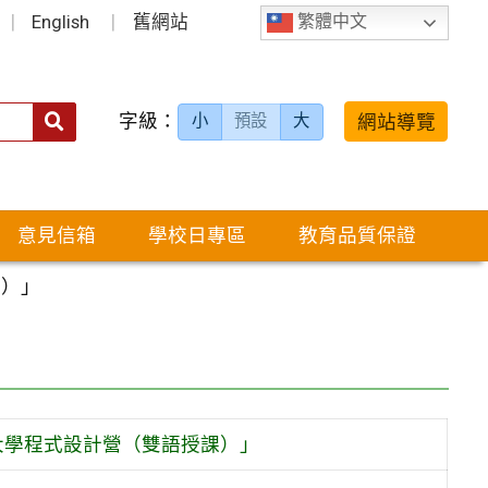
English
舊網站
繁體中文
字級：
送出
網站導覽
小
預設
大
搜
尋：
意見信箱
學校日專區
教育品質保證
課）」
大學程式設計營（雙語授課）」