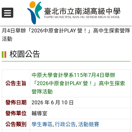
跳
至
選
主
首頁
>
校園公告
>
學生專區
>
中原大學會計學系115年7
單
要
月4日舉辦「2026中原會計PLAY 營！」高中生探索營隊
內
活動
容
校園公告
區
中原大學會計學系115年7月4日舉辦
公告主旨
「2026中原會計PLAY 營！」高中生探索
營隊活動
發佈日期
2026 年 6 月 10 日
發佈單位
輔導室
公告類別
學生專區
,
行政公告
,
活動競賽