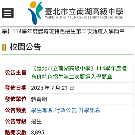
跳
至
選
主
首頁
>
校園公告
>
學生專區
>
【臺北市立南湖高級中
單
要
學】114學年度體育班特色招生第二次甄選入學簡章
內
校園公告
容
區
【臺北市立南湖高級中學】114學年度體
公告主旨
育班特色招生第二次甄選入學簡章
發佈日期
2025 年 7 月 21 日
發佈單位
體育組
公告類別
學生專區
,
行政公告
,
升學訊息
公告等級
招生
點閱次數
3,895