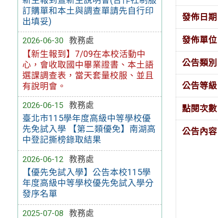
訂購單和本土與調查單請先自行印
發佈日期
出填妥)
發佈單位
2026-06-30
教務處
【新生報到】7/09在本校活動中
公告類別
心，會收取國中畢業證書、本土語
選課調查表，當天套量校服、並且
公告等級
有說明會。
2026-06-15
教務處
點閱次數
臺北市115學年度高級中等學校優
先免試入學 【第二類優免】南湖高
公告內容
中登記撕榜錄取結果
2026-06-12
教務處
【優先免試入學】公告本校115學
年度高級中等學校優先免試入學分
發序名單
2025-07-08
教務處