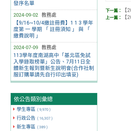
發序名單
【2
2024-09-02
教務處
【2
【9/16~10/4繳註冊費】1 1 3 學年
度第 一 學期 「 註冊須知 」 與 「
繳費說明 」
2024-07-09
教務處
113學年度南湖高中「基北區免試
入學錄取榜單」公告、7月11日全
體新生報到暨新生說明會(合作社制
服訂購單請先自行印出填妥)
依公告類別彙總
學生專區
( 9,970 )
行政公告
( 16,307 )
新生專區
( 389 )