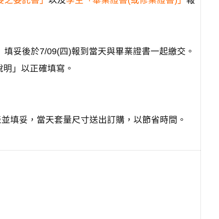
委之委託書」
以及
學生「畢業證書(或修業證書)」
報
填妥後於7/09(四)報到當天與畢業證書一起繳交。
說明」以正確填寫。
表並填妥，當天套量尺寸送出訂購，以節省時間。