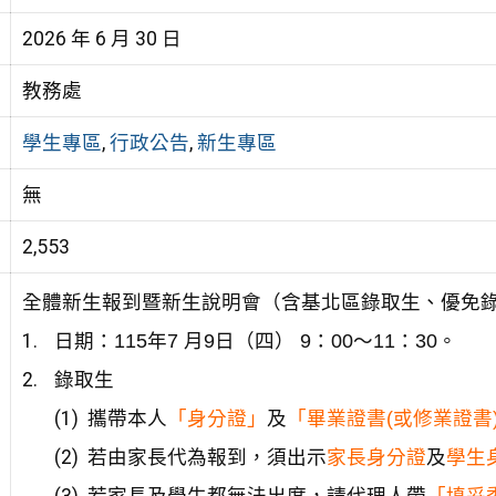
2026 年 6 月 30 日
教務處
學生專區
,
行政公告
,
新生專區
無
2,553
全體新生報到暨新生說明會（含基北區錄取生、優免
日期：115年7 月9日（四） 9：00～11：30。
錄取生
攜帶本人
「身分證」
及
「畢業證書(或修業證書
若由家長代為報到，須出示
家長身分證
及
學生