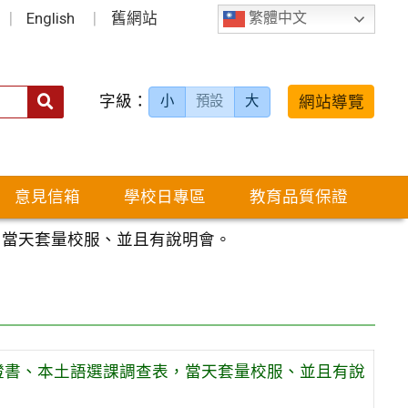
English
舊網站
繁體中文
字級：
送出
網站導覽
小
預設
大
搜
尋：
意見信箱
學校日專區
教育品質保證
，當天套量校服、並且有說明會。
業證書、本土語選課調查表，當天套量校服、並且有說