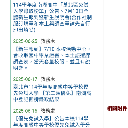
114學年度南湖高中「基北區免試
入學錄取榜單」公告、7月10日全
體新生報到暨新生說明會(合作社制
服訂購單和本土與調查單請先自行
印出填妥)
2025-06-25
教務處
【新生報到】7/10 本校活動中心，
會收取國中畢業證書、本土語選課
調查表，當天套量校服、並且有說
明會。
2025-06-17
教務處
臺北市114學年度高級中等學校優
先免試入學 【第二類優免】南湖高
中登記撕榜錄取結果
相關附件
2025-06-16
教務處
【優先免試入學】公告本校114學
年度高級中等學校優先免試入學分