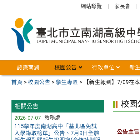
跳
網站導覽
家長會
至
主
要
內
容
區
認識南湖
校園公告
行政單位
新
首頁
>
校園公告
>
學生專區
>
【新生報到】7/09
校園
相關公告
2026-07-07
教務處
115學年度南湖高中「基北區免試
公告主旨
入學錄取榜單」公告、7月9日全體
新生報到暨新生說明會(合作社制服