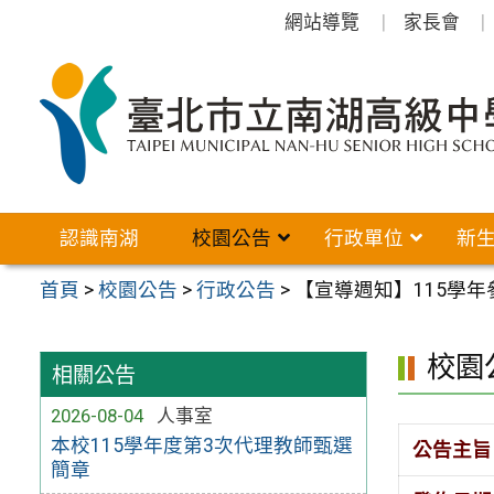
跳
網站導覽
家長會
至
主
要
內
容
區
認識南湖
校園公告
行政單位
新
首頁
>
校園公告
>
行政公告
>
【宣導週知】115學
校園
相關公告
2026-08-04
人事室
本校115學年度第3次代理教師甄選
公告主旨
簡章