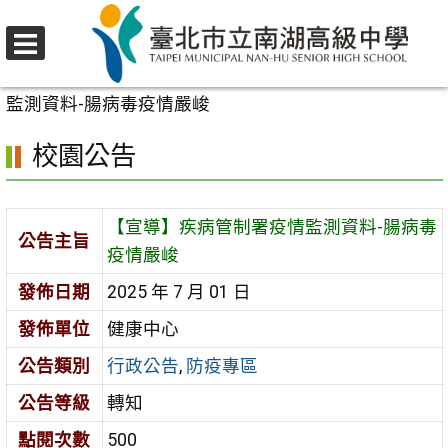
跳
至
選
主
首頁
>
校園公告
>
行政公告
>
【宣導】疾病管制署疫情
單
要
監測資料-腸病毒疫情嚴峻
內
校園公告
容
區
【宣導】疾病管制署疫情監測資料-腸病毒
公告主旨
疫情嚴峻
發佈日期
2025 年 7 月 01 日
發佈單位
健康中心
公告類別
行政公告
,
防疫專區
公告等級
轉知
點閱次數
500