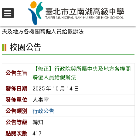
跳
至
選
主
首頁
>
校園公告
>
行政公告
>
【修正】行政院與所屬中
單
要
央及地方各機關聘僱人員給假辦法
內
校園公告
容
區
【修正】行政院與所屬中央及地方各機關
公告主旨
聘僱人員給假辦法
發佈日期
2025 年 10 月 14 日
發佈單位
人事室
公告類別
行政公告
公告等級
轉知
點閱次數
417