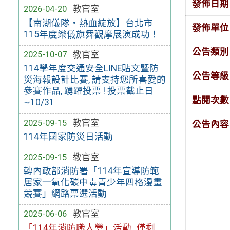
發佈日期
2026-04-20
教官室
【南湖儀隊・熱血綻放】台北市
發佈單位
115年度樂儀旗舞觀摩展演成功！
公告類別
2025-10-07
教官室
114學年度交通安全LINE貼文暨防
公告等級
災海報設計比賽, 請支持您所喜愛的
參賽作品, 踴躍投票 ! 投票截止日
點閱次數
~10/31
2025-09-15
教官室
公告內容
114年國家防災日活動
2025-09-15
教官室
轉內政部消防署「114年宣導防範
居家一氧化碳中毒青少年四格漫畫
競賽」網路票選活動
2025-06-06
教官室
「114年消防職人營」活動_僅剩