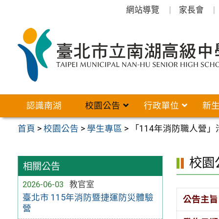
跳
網站導覽
家長會
至
主
要
內
容
區
認識南湖
校園公告
行政單位
新
首頁
>
校園公告
>
學生專區
>
「114年消防職人營」
校園
相關公告
2026-06-03
教官室
臺北市 115年消防暨捷運防災體驗
公告主旨
營