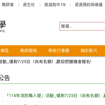
教師會
員生社
南湖高中 FB
資源預約與維護
生專區
教師園地
學校行事曆
精彩影片
活動_僅剩7/25日（尚有名額）,歡迎把握機會報名!
公告
「114年消防職人營」活動_僅剩7/25日（尚有名額）