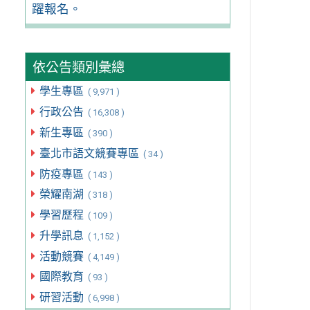
躍報名。
依公告類別彙總
學生專區
( 9,971 )
行政公告
( 16,308 )
新生專區
( 390 )
臺北市語文競賽專區
( 34 )
防疫專區
( 143 )
榮耀南湖
( 318 )
學習歷程
( 109 )
升學訊息
( 1,152 )
活動競賽
( 4,149 )
國際教育
( 93 )
研習活動
( 6,998 )