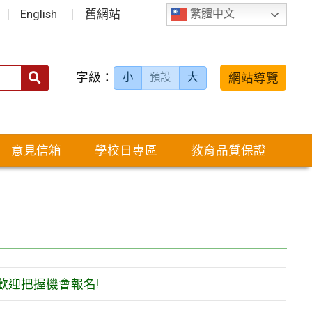
English
舊網站
繁體中文
字級：
送出
網站導覽
小
預設
大
搜
尋：
意見信箱
學校日專區
教育品質保證
,歡迎把握機會報名!