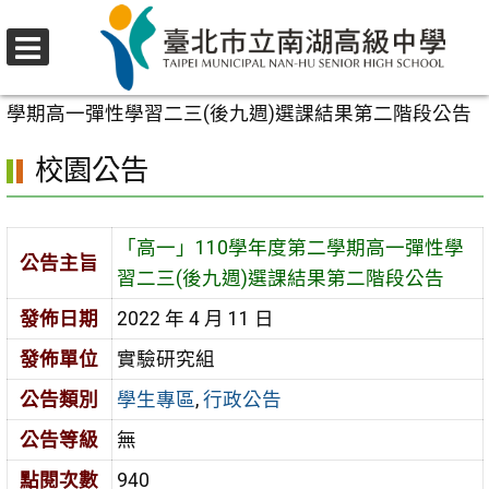
跳
至
選
主
首頁
>
校園公告
>
學生專區
>
「高一」110學年度第二
單
要
學期高一彈性學習二三(後九週)選課結果第二階段公告
內
校園公告
容
區
「高一」110學年度第二學期高一彈性學
公告主旨
習二三(後九週)選課結果第二階段公告
發佈日期
2022 年 4 月 11 日
發佈單位
實驗研究組
公告類別
學生專區
,
行政公告
公告等級
無
點閱次數
940