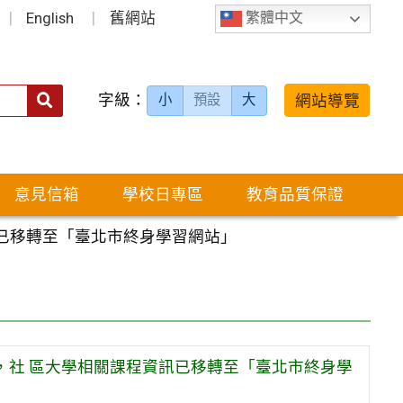
English
舊網站
繁體中文
字級：
送出
網站導覽
小
預設
大
搜
尋：
意見信箱
學校日專區
教育品質保證
訊已移轉至「臺北市終身學習網站」
閉，社 區大學相關課程資訊已移轉至「臺北市終身學