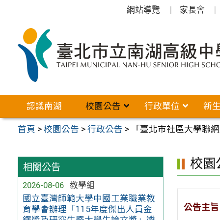
跳
網站導覽
家長會
至
主
要
內
容
區
認識南湖
校園公告
行政單位
新
首頁
>
校園公告
>
行政公告
>
「臺北市社區大學聯網
校園
相關公告
2026-08-06
教學組
國立臺灣師範大學中國工業職業教
公告主旨
育學會辦理「115年度傑出人員金
鐸獎及研究生暨大學生論文獎」遴