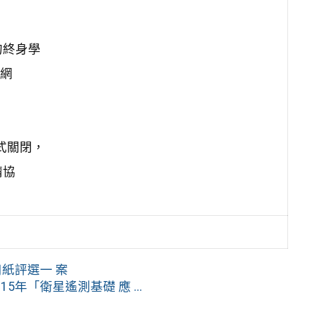
的終身學
習網
式關閉，
請協
紙評選一 案
年「衛星遙測基礎 應 ...