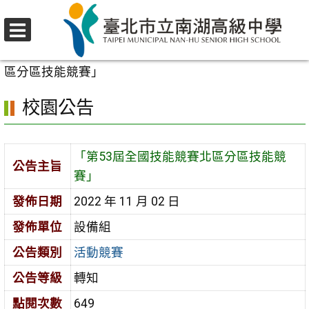
跳
至
選
主
首頁
>
校園公告
>
活動競賽
>
「第53屆全國技能競賽北
單
要
區分區技能競賽」
內
校園公告
容
區
「第53屆全國技能競賽北區分區技能競
公告主旨
賽」
發佈日期
2022 年 11 月 02 日
發佈單位
設備組
公告類別
活動競賽
公告等級
轉知
點閱次數
649