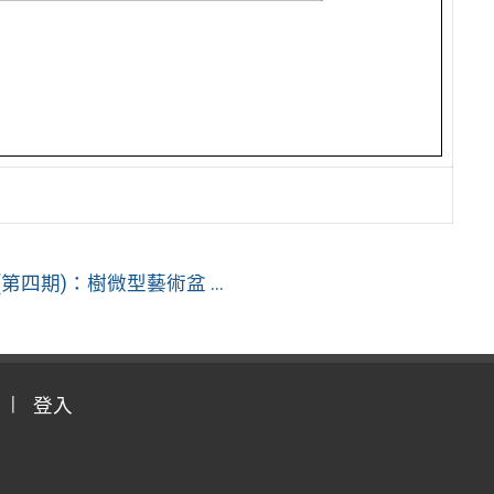
四期)：樹微型藝術盆 ...
登入