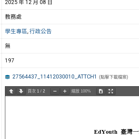
2025 年 12 月 08 日
教務處
學生專區
,
行政公告
無
197
27564437_11412030010_ATTCH1
(點擊下載檔案)
頁次
1
/
2
縮放
100%