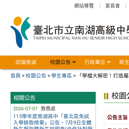
跳
網站導覽
家長會
至
主
要
內
容
區
認識南湖
校園公告
行政單位
新
首頁
>
校園公告
>
學生專區
>
「學檔大解密！打造屬
校園
相關公告
2026-07-07
教務處
115學年度南湖高中「基北區免試
公告主旨
入學錄取榜單」公告、7月9日全體
新生報到暨新生說明會(合作社制服