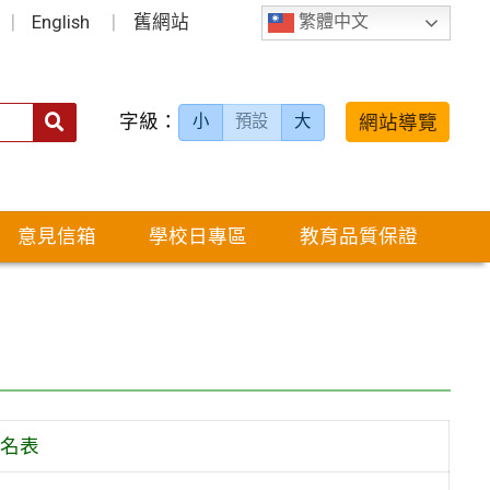
English
舊網站
繁體中文
字級：
送出
網站導覽
小
預設
大
搜
尋：
意見信箱
學校日專區
教育品質保證
名表