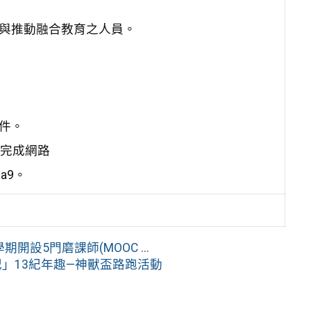
劃與推動融合教育之人員。
件。
前完成網路
Ja9。
開設5門磨課師(MOOC ...
紀」13紀年趣—神獸盃路跑活動