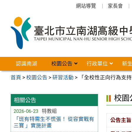
跳
網站導覽
家長會
至
主
要
內
容
區
認識南湖
校園公告
行政單位
新
首頁
>
校園公告
>
研習活動
>
「全校性正向行為支持
校園
相關公告
2026-06-23
特教組
「班有特需生不慌張！ 從容實戰有
公告主旨
三寶 」實施計畫