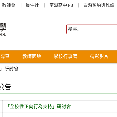
教師會
員生社
南湖高中 FB
資源預約與維護
生專區
教師園地
學校行事曆
精彩影片
」研討會
公告
「全校性正向行為支持」研討會