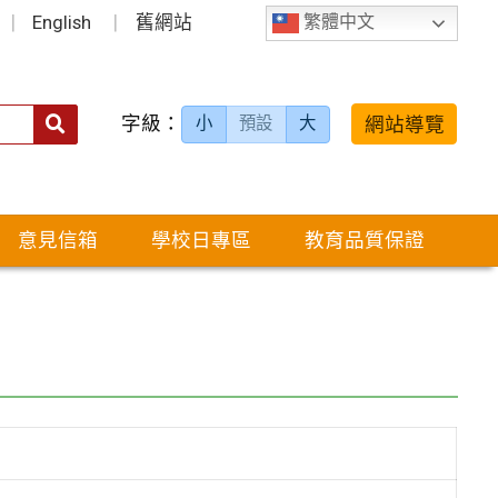
English
舊網站
繁體中文
字級：
送出
網站導覽
小
預設
大
搜
尋：
意見信箱
學校日專區
教育品質保證